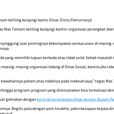
am keliling kunjungi kanto Dinas (Foto/Fahrurrosyi)
 Mas Tamam keliling kunjungi kantor organisasi perangkat daer
menyinggung soal pentingnya kekompakan semua unsur di masing-
amnya.
 ada yang memiliki tujuan berbeda atau tidak solid. Sebab masala
 masing-masing organisasi bidang di Dinas Sosial, karena jika ti
ng bawahannya paham atau tidaknya pada maksud saya,” tegas Ma
sehingga program-program yang direncanakan bisa terealisasi den
uat gebrakan dengan
kontrak kerja kepala dinas dengan Bupati 
nya. Begitu pula dengan poin terakhir, yakni kesiapan kepala di
di staf.