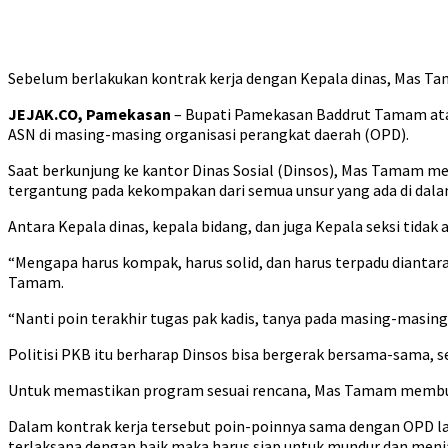
Sebelum berlakukan kontrak kerja dengan Kepala dinas, Mas Tam
JEJAK.CO, Pamekasan
– Bupati Pamekasan Baddrut Tamam atau
ASN di masing-masing organisasi perangkat daerah (OPD).
Saat berkunjung ke kantor Dinas Sosial (Dinsos), Mas Tamam 
tergantung pada kekompakan dari semua unsur yang ada di dal
Antara Kepala dinas, kepala bidang, dan juga Kepala seksi tidak
“Mengapa harus kompak, harus solid, dan harus terpadu diantara
Tamam.
“Nanti poin terakhir tugas pak kadis, tanya pada masing-masi
Politisi PKB itu berharap Dinsos bisa bergerak bersama-sama, 
Untuk memastikan program sesuai rencana, Mas Tamam memb
Dalam kontrak kerja tersebut poin-poinnya sama dengan OPD lain
terlaksana dengan baik maka harus siap untuk mundur dan menja