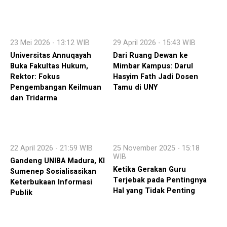
23 Mei 2026 - 13:12 WIB
29 April 2026 - 15:43 WIB
Universitas Annuqayah
Dari Ruang Dewan ke
Buka Fakultas Hukum,
Mimbar Kampus: Darul
Rektor: Fokus
Hasyim Fath Jadi Dosen
Pengembangan Keilmuan
Tamu di UNY
dan Tridarma
22 April 2026 - 21:59 WIB
25 November 2025 - 15:18
WIB
Gandeng UNIBA Madura, KI
Ketika Gerakan Guru
Sumenep Sosialisasikan
Terjebak pada Pentingnya
Keterbukaan Informasi
Hal yang Tidak Penting
Publik