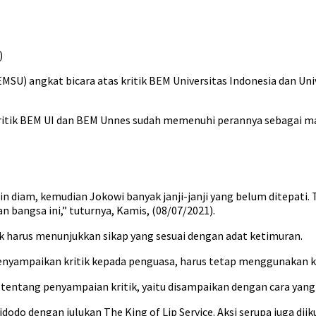
)
SU) angkat bicara atas kritik BEM Universitas Indonesia dan Un
itik BEM UI dan BEM Unnes sudah memenuhi perannya sebagai mah
in diam, kemudian Jokowi banyak janji-janji yang belum ditepati. 
 bangsa ini,” tuturnya, Kamis, (08/07/2021).
ik harus menunjukkan sikap yang sesuai dengan adat ketimuran.
enyampaikan kritik kepada penguasa, harus tetap menggunakan kori
ng tentang penyampaian kritik, yaitu disampaikan dengan cara yang
dodo dengan julukan The King of Lip Service. Aksi serupa juga di