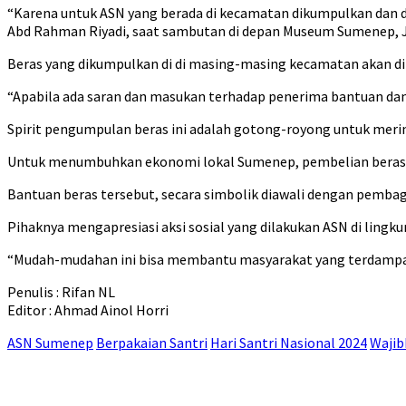
“Karena untuk ASN yang berada di kecamatan dikumpulkan dan d
Abd Rahman Riyadi, saat sambutan di depan Museum Sumenep, J
Beras yang dikumpulkan di di masing-masing kecamatan akan di
“Apabila ada saran dan masukan terhadap penerima bantuan dan
Spirit pengumpulan beras ini adalah gotong-royong untuk meri
Untuk menumbuhkan ekonomi lokal Sumenep, pembelian beras da
Bantuan beras tersebut, secara simbolik diawali dengan pemba
Pihaknya mengapresiasi aksi sosial yang dilakukan ASN di lin
“Mudah-mudahan ini bisa membantu masyarakat yang terdampak 
Penulis : Rifan NL
Editor : Ahmad Ainol Horri
ASN Sumenep
Berpakaian Santri
Hari Santri Nasional 2024
Wajib