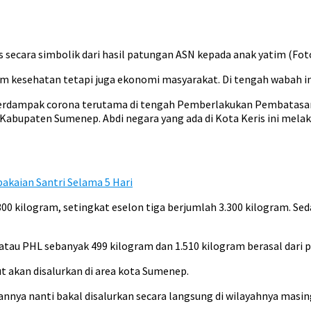
ecara simbolik dari hasil patungan ASN kepada anak yatim (Foto :
 kesehatan tetapi juga ekonomi masyarakat. Di tengah wabah in
erdampak corona terutama di tengah Pemberlakukan Pembatasan K
h Kabupaten Sumenep. Abdi negara yang ada di Kota Keris ini me
akaian Santri Selama 5 Hari
00 kilogram, setingkat eselon tiga berjumlah 3.300 kilogram. Sed
atau PHL sebanyak 499 kilogram dan 1.510 kilogram berasal dari pa
t akan disalurkan di area kota Sumenep.
nnya nanti bakal disalurkan secara langsung di wilayahnya masi