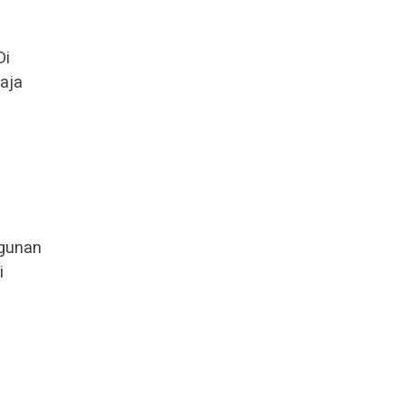
Di
aja
ngunan
i