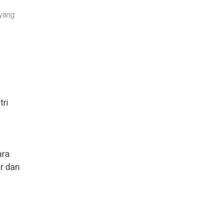
 yang
tri
ara
r dan