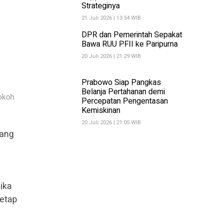
Strateginya
21 Juli 2026 | 13:54 WIB
DPR dan Pemerintah Sepakat
Bawa RUU PFII ke Paripurna
20 Juli 2026 | 21:29 WIB
Prabowo Siap Pangkas
Belanja Pertahanan demi
okoh
Percepatan Pengentasan
Kemiskinan
20 Juli 2026 | 21:05 WIB
yang
ika
tetap