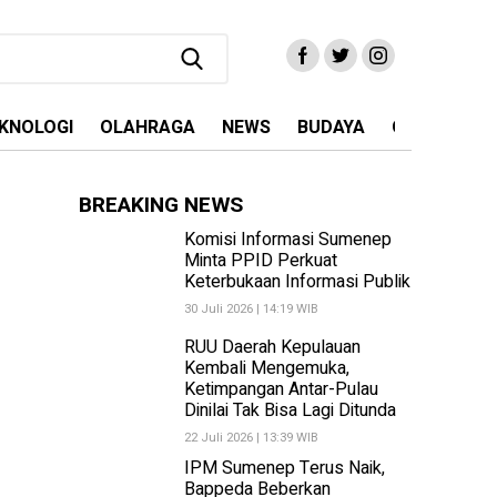
KNOLOGI
OLAHRAGA
NEWS
BUDAYA
OPINI
MA
BREAKING NEWS
Komisi Informasi Sumenep
Minta PPID Perkuat
Keterbukaan Informasi Publik
30 Juli 2026 | 14:19 WIB
RUU Daerah Kepulauan
Kembali Mengemuka,
Ketimpangan Antar-Pulau
Dinilai Tak Bisa Lagi Ditunda
22 Juli 2026 | 13:39 WIB
IPM Sumenep Terus Naik,
Bappeda Beberkan