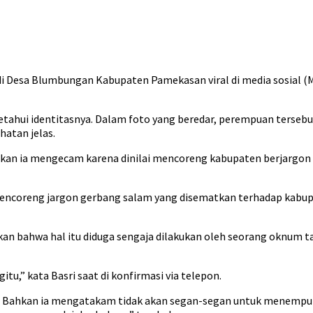
i Desa Blumbungan Kabupaten Pamekasan viral di media sosial (M
ketahui identitasnya. Dalam foto yang beredar, perempuan ters
atan jelas.
hkan ia mengecam karena dinilai mencoreng kabupaten berjargon
encoreng jargon gerbang salam yang disematkan terhadap kabupate
 bahwa hal itu diduga sengaja dilakukan oleh seorang oknum tak
tu,” kata Basri saat di konfirmasi via telepon.
aku. Bahkan ia mengatakam tidak akan segan-segan untuk menem