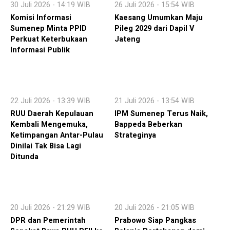
30 Juli 2026 - 14:19 WIB
26 Juli 2026 - 15:54 WIB
Komisi Informasi
Kaesang Umumkan Maju
Sumenep Minta PPID
Pileg 2029 dari Dapil V
Perkuat Keterbukaan
Jateng
Informasi Publik
22 Juli 2026 - 13:39 WIB
21 Juli 2026 - 13:54 WIB
RUU Daerah Kepulauan
IPM Sumenep Terus Naik,
Kembali Mengemuka,
Bappeda Beberkan
Ketimpangan Antar-Pulau
Strateginya
Dinilai Tak Bisa Lagi
Ditunda
20 Juli 2026 - 21:29 WIB
20 Juli 2026 - 21:05 WIB
DPR dan Pemerintah
Prabowo Siap Pangkas