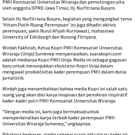
PMII Komisariat Universitas Wiraraja dan pemotongan pita
oleh anggota DPRD Jawa Timur, Hj. Nurfitriana Busyro.
Selain Hj. Nurfitriana Busyro, kegiatan yang mengangkat tema
‘Hitam Putih Ruang Perempuan’ ini juga dihadiri aktivis
perempuan, yakni Nurul Afiyah Kurniawati, mahasiswa
University of Edinburgh dan Nunung Fitriyana.
Wirdah Fakhirah, Ketua Kopri PMII Komesariat Universitas
Wiraraja (Unija) Sumenep menyampaikan, suarakopri.com
adalah medianya Kopri PMII Unija. Media ini sebagai gagasan
baru untuk menunjukkan eksistensi Kopri Unija dalam
mengawal produktivitas kader perempuan PMII dalam dunia
jurnalistik.
Wirdah juga menambahkan bahwa media Kopri ini salah satu
ruang yang akan diisi karya imajinasi dan pemikiran inspiratif
kader-kader putri PMII Komisariat Universitas Wiraraja.
“Dengan media ini, kami juga bermaksud untuk
memperkenalkan karya terbaik kader perempuan PMII
Universitas Wiraraja Sumenep,” ungkapnya.
Pihaknya berharap, media sebagai ruang aktualisasi kader ini