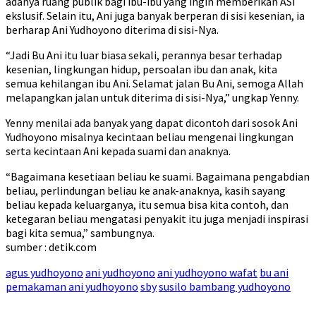
adanya ruang publik bagi ibu-ibu yang ingin memberikan ASI
ekslusif. Selain itu, Ani juga banyak berperan di sisi kesenian, ia
berharap Ani Yudhoyono diterima di sisi-Nya.
“Jadi Bu Ani itu luar biasa sekali, perannya besar terhadap
kesenian, lingkungan hidup, persoalan ibu dan anak, kita
semua kehilangan ibu Ani. Selamat jalan Bu Ani, semoga Allah
melapangkan jalan untuk diterima di sisi-Nya,” ungkap Yenny.
Yenny menilai ada banyak yang dapat dicontoh dari sosok Ani
Yudhoyono misalnya kecintaan beliau mengenai lingkungan
serta kecintaan Ani kepada suami dan anaknya.
“Bagaimana kesetiaan beliau ke suami. Bagaimana pengabdian
beliau, perlindungan beliau ke anak-anaknya, kasih sayang
beliau kepada keluarganya, itu semua bisa kita contoh, dan
ketegaran beliau mengatasi penyakit itu juga menjadi inspirasi
bagi kita semua,” sambungnya.
sumber : detik.com
agus yudhoyono
ani yudhoyono
ani yudhoyono wafat
bu ani
pemakaman ani yudhoyono
sby
susilo bambang yudhoyono