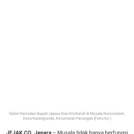
Safari Ramadan Bupati Jepara Dian Kristiandi di Musala Nurussalam,
Desa Karangrandu, Kecamatan Pacangan (Foto/Ist.)
JEJAK.CO, Jepara
– Musala tidak hanya berfungsi