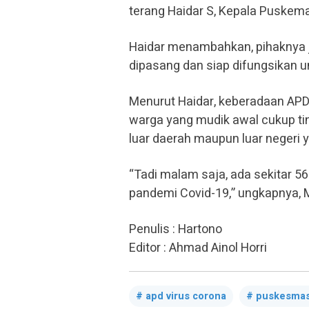
terang Haidar S, Kepala Puske
Haidar menambahkan, pihaknya ju
dipasang dan siap difungsikan u
Menurut Haidar, keberadaan AP
warga yang mudik awal cukup ti
luar daerah maupun luar negeri
“Tadi malam saja, ada sekitar 5
pandemi Covid-19,” ungkapnya, 
Penulis : Hartono
Editor : Ahmad Ainol Horri
apd virus corona
puskesma