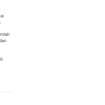
ai
.
umlah
dari
ah