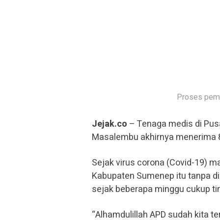
Proses pema
Jejak.co
– Tenaga medis di Pu
Masalembu akhirnya menerima 8 p
Sejak virus corona (Covid-19) ma
Kabupaten Sumenep itu tanpa d
sejak beberapa minggu cukup tin
“Alhamdulillah APD sudah kita te