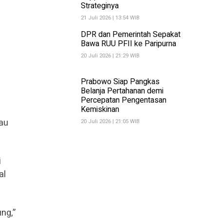
Strateginya
21 Juli 2026 | 13:54 WIB
DPR dan Pemerintah Sepakat
Bawa RUU PFII ke Paripurna
20 Juli 2026 | 21:29 WIB
Prabowo Siap Pangkas
Belanja Pertahanan demi
Percepatan Pengentasan
Kemiskinan
au
20 Juli 2026 | 21:05 WIB
i
al
ng,”