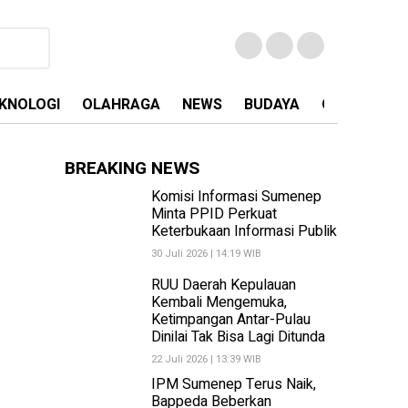
KNOLOGI
OLAHRAGA
NEWS
BUDAYA
OPINI
MA
BREAKING NEWS
Komisi Informasi Sumenep
Minta PPID Perkuat
Keterbukaan Informasi Publik
30 Juli 2026 | 14:19 WIB
RUU Daerah Kepulauan
Kembali Mengemuka,
Ketimpangan Antar-Pulau
Dinilai Tak Bisa Lagi Ditunda
22 Juli 2026 | 13:39 WIB
IPM Sumenep Terus Naik,
Bappeda Beberkan