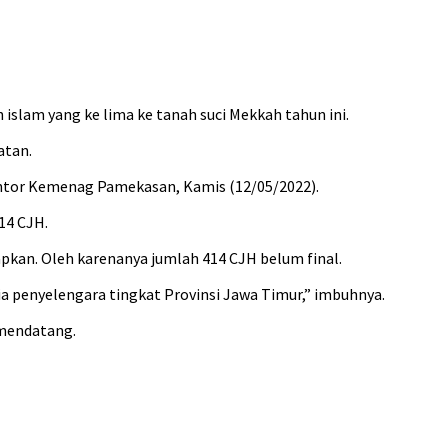
islam yang ke lima ke tanah suci Mekkah tahun ini.
atan.
antor Kemenag Pamekasan, Kamis (12/05/2022).
14 CJH.
kan. Oleh karenanya jumlah 414 CJH belum final.
ia penyelengara tingkat Provinsi Jawa Timur,” imbuhnya.
 mendatang.