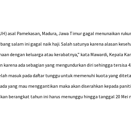
CJH) asal Pamekasan, Madura, Jawa Timur gagal menunaikan rukun 
ng salam ini gagal naik haji. Salah satunya karena alasan keseh
amaan dengan keluarga atau kerabatnya,” kata Mawardi, Kepala K
n karena ada sebagian yang mengundurkan diri sehingga tersisa 4
h masuk pada daftar tunggu untuk memenuhi kuota yang ditetap
dak ada yang mau menggantikan maka akan diserahkan kepada panit
 akan berangkat tahun ini harus menunggu hingga tanggal 20 Mei