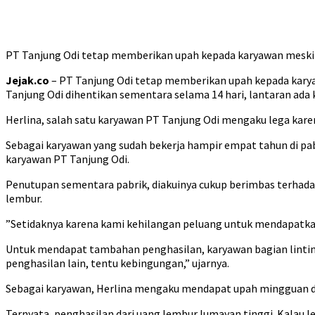
PT Tanjung Odi tetap memberikan upah kepada karyawan meskipu
Jejak.co
– PT Tanjung Odi tetap memberikan upah kepada karyaw
Tanjung Odi dihentikan sementara selama 14 hari, lantaran ada
Herlina, salah satu karyawan PT Tanjung Odi mengaku lega kar
Sebagai karyawan yang sudah bekerja hampir empat tahun di pab
karyawan PT Tanjung Odi.
Penutupan sementara pabrik, diakuinya cukup berimbas terhad
lembur.
”Setidaknya karena kami kehilangan peluang untuk mendapatkan 
Untuk mendapat tambahan penghasilan, karyawan bagian linting 
penghasilan lain, tentu kebingungan,” ujarnya.
Sebagai karyawan, Herlina mengaku mendapat upah mingguan den
Ternyata, penghasilan dari uang lembur lumayan tinggi. Kalau lem