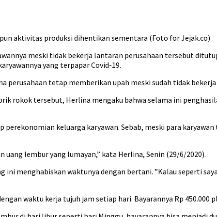
n aktivitas produksi dihentikan sementara (Foto for Jejak.co)
annya meski tidak bekerja lantaran perusahaan tersebut ditutup 
 karyawannya yang terpapar Covid-19.
ena perusahaan tetap memberikan upah meski sudah tidak bekerja
rik rokok tersebut, Herlina mengaku bahwa selama ini penghasil
ap perekonomian keluarga karyawan. Sebab, meski para karyawan
uang lembur yang lumayan,” kata Herlina, Senin (29/6/2020).
ini menghabiskan waktunya dengan bertani. ”Kalau seperti saya, 
gan waktu kerja tujuh jam setiap hari. Bayarannya Rp 450.000 
bur di hari libur seperti hari Minggu, bayarannya bisa menjadi dua