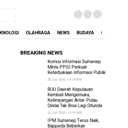
KNOLOGI
OLAHRAGA
NEWS
BUDAYA
OPINI
MA
BREAKING NEWS
Komisi Informasi Sumenep
Minta PPID Perkuat
Keterbukaan Informasi Publik
30 Juli 2026 | 14:19 WIB
RUU Daerah Kepulauan
Kembali Mengemuka,
Ketimpangan Antar-Pulau
Dinilai Tak Bisa Lagi Ditunda
22 Juli 2026 | 13:39 WIB
IPM Sumenep Terus Naik,
Bappeda Beberkan