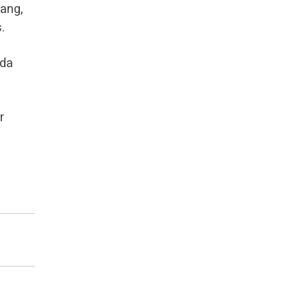
ang,
.
ada
r