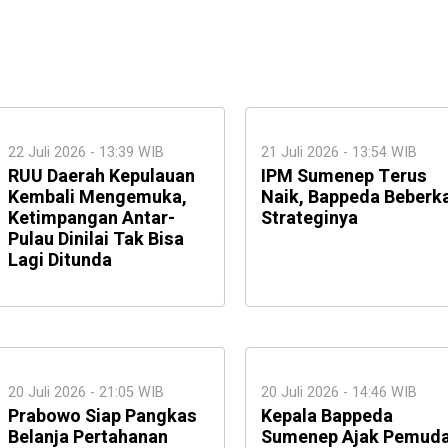
22 Juli 2026 - 13:39 WIB
21 Juli 2026 - 13:54 WIB
RUU Daerah Kepulauan
IPM Sumenep Terus
Kembali Mengemuka,
Naik, Bappeda Beberk
Ketimpangan Antar-
Strateginya
Pulau Dinilai Tak Bisa
Lagi Ditunda
20 Juli 2026 - 21:05 WIB
20 Juli 2026 - 14:46 WIB
Prabowo Siap Pangkas
Kepala Bappeda
Belanja Pertahanan
Sumenep Ajak Pemud