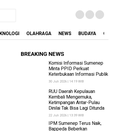
KNOLOGI
OLAHRAGA
NEWS
BUDAYA
OPINI
MA
BREAKING NEWS
Komisi Informasi Sumenep
Minta PPID Perkuat
Keterbukaan Informasi Publik
30 Juli 2026 | 14:19 WIB
RUU Daerah Kepulauan
Kembali Mengemuka,
Ketimpangan Antar-Pulau
Dinilai Tak Bisa Lagi Ditunda
22 Juli 2026 | 13:39 WIB
IPM Sumenep Terus Naik,
Bappeda Beberkan