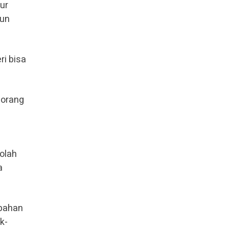
ur
kun
ri bisa
porang
olah
a
 bahan
k-