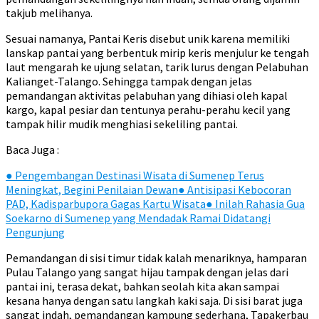
takjub melihanya.
Sesuai namanya, Pantai Keris disebut unik karena memiliki
lanskap pantai yang berbentuk mirip keris menjulur ke tengah
laut mengarah ke ujung selatan, tarik lurus dengan Pelabuhan
Kalianget-Talango. Sehingga tampak dengan jelas
pemandangan aktivitas pelabuhan yang dihiasi oleh kapal
kargo, kapal pesiar dan tentunya perahu-perahu kecil yang
tampak hilir mudik menghiasi sekeliling pantai.
Baca Juga :
●
Pengembangan Destinasi Wisata di Sumenep Terus
Meningkat, Begini Penilaian Dewan
●
Antisipasi Kebocoran
PAD, Kadisparbupora Gagas Kartu Wisata
●
Inilah Rahasia Gua
Soekarno di Sumenep yang Mendadak Ramai Didatangi
Pengunjung
Pemandangan di sisi timur tidak kalah menariknya, hamparan
Pulau Talango yang sangat hijau tampak dengan jelas dari
pantai ini, terasa dekat, bahkan seolah kita akan sampai
kesana hanya dengan satu langkah kaki saja. Di sisi barat juga
sangat indah, pemandangan kampung sederhana, Tapakerbau