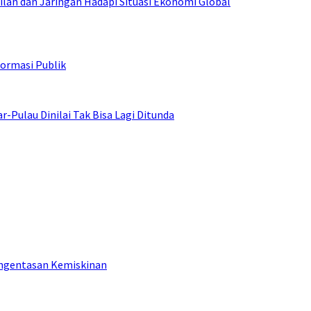
an dan Jaringan Hadapi Situasi Ekonomi Global
ormasi Publik
ulau Dinilai Tak Bisa Lagi Ditunda
engentasan Kemiskinan