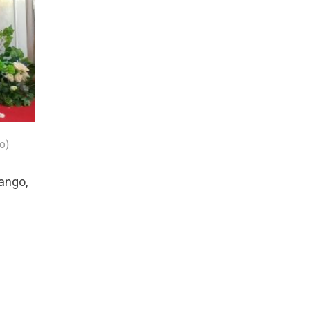
o)
ango,