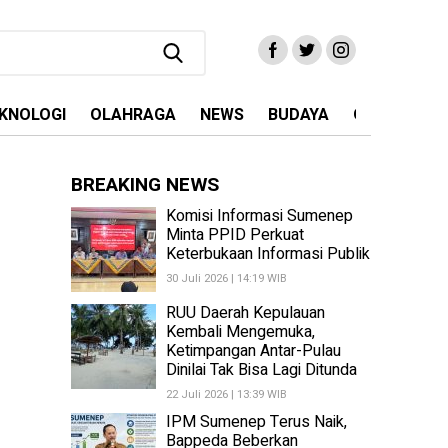
KNOLOGI
OLAHRAGA
NEWS
BUDAYA
OPINI
MA
BREAKING NEWS
Komisi Informasi Sumenep
Minta PPID Perkuat
Keterbukaan Informasi Publik
30 Juli 2026 | 14:19 WIB
RUU Daerah Kepulauan
Kembali Mengemuka,
Ketimpangan Antar-Pulau
Dinilai Tak Bisa Lagi Ditunda
22 Juli 2026 | 13:39 WIB
IPM Sumenep Terus Naik,
Bappeda Beberkan