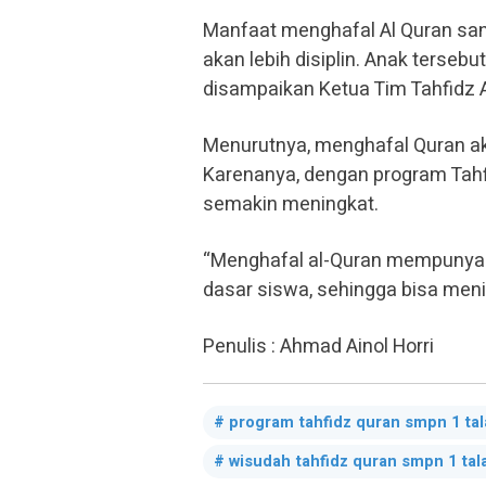
Manfaat menghafal Al Quran san
akan lebih disiplin. Anak tersebu
disampaikan Ketua Tim Tahfidz A
Menurutnya, menghafal Quran ak
Karenanya, dengan program Tahf
semakin meningkat.
“Menghafal al-Quran mempunyai
dasar siswa, sehingga bisa meni
Penulis : Ahmad Ainol Horri
program tahfidz quran smpn 1 ta
wisudah tahfidz quran smpn 1 ta