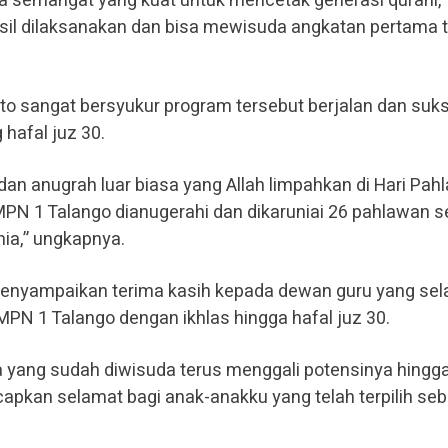
 semangat yang kuat untuk mencetak generasi qurani,
hasil dilaksanakan dan bisa mewisuda angkatan pertama 
o sangat bersyukur program tersebut berjalan dan suk
hafal juz 30.
dan anugrah luar biasa yang Allah limpahkan di Hari Pa
SMPN 1 Talango dianugerahi dan dikaruniai 26 pahlawan 
nia,” ungkapnya.
enyampaikan terima kasih kepada dewan guru yang se
PN 1 Talango dengan ikhlas hingga hafal juz 30.
 yang sudah diwisuda terus menggali potensinya hingg
 ucapkan selamat bagi anak-anakku yang telah terpilih se