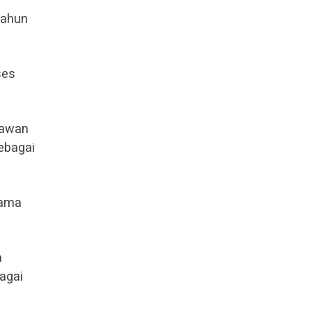
tahun
ses
hlawan
sebagai
lama
a
bagai