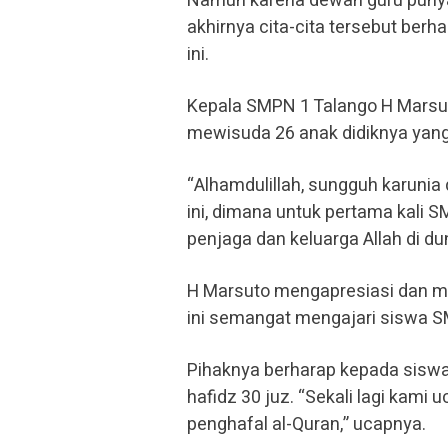
Namun karena dewan guru punya
akhirnya cita-cita tersebut ber
ini.
Kepala SMPN 1 Talango H Marsut
mewisuda 26 anak didiknya yang 
“Alhamdulillah, sungguh karunia 
ini, dimana untuk pertama kali 
penjaga dan keluarga Allah di du
H Marsuto mengapresiasi dan m
ini semangat mengajari siswa SM
Pihaknya berharap kepada siswa
hafidz 30 juz. “Sekali lagi kami
penghafal al-Quran,” ucapnya.