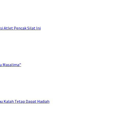
 Atlet Pencak Silat Ini
au Masalima”
au Kalah Tetap Dapat Hadiah