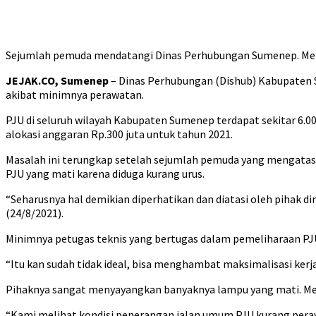
Sejumlah pemuda mendatangi Dinas Perhubungan Sumenep. Mer
JEJAK.CO, Sumenep
– Dinas Perhubungan (Dishub) Kabupaten 
akibat minimnya perawatan.
PJU di seluruh wilayah Kabupaten Sumenep terdapat sekitar 6.0
alokasi anggaran Rp.300 juta untuk tahun 2021.
Masalah ini terungkap setelah sejumlah pemuda yang mengat
PJU yang mati karena diduga kurang urus.
“Seharusnya hal demikian diperhatikan dan diatasi oleh pihak d
(24/8/2021).
Minimnya petugas teknis yang bertugas dalam pemeliharaan PJU 
“Itu kan sudah tidak ideal, bisa menghambat maksimalisasi kerja
Pihaknya sangat menyayangkan banyaknya lampu yang mati. Men
“Kami melihat kondisi penerangan jalan umum PJU kurang pera