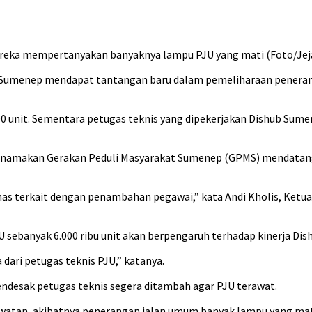
eka mempertanyakan banyaknya lampu PJU yang mati (Foto/Jeja
Sumenep mendapat tantangan baru dalam pemeliharaan penerang
00 unit. Sementara petugas teknis yang dipekerjakan Dishub Sume
asnamakan Gerakan Peduli Masyarakat Sumenep (GPMS) mendata
inas terkait dengan penambahan pegawai,” kata Andi Kholis, Ketu
sebanyak 6.000 ribu unit akan berpengaruh terhadap kinerja Dish
 dari petugas teknis PJU,” katanya.
desak petugas teknis segera ditambah agar PJU terawat.
watan, akibatnya penerangan jalan umum banyak lampu yang mati