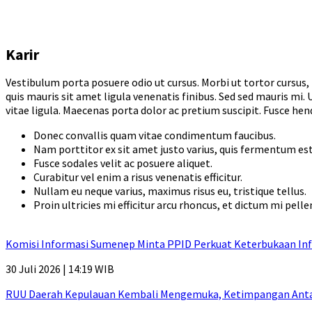
Karir
Vestibulum porta posuere odio ut cursus. Morbi ut tortor cursus
quis mauris sit amet ligula venenatis finibus. Sed sed mauris mi. 
vitae ligula. Maecenas porta dolor ac pretium suscipit. Fusce hendr
Donec convallis quam vitae condimentum faucibus.
Nam porttitor ex sit amet justo varius, quis fermentum es
Fusce sodales velit ac posuere aliquet.
Curabitur vel enim a risus venenatis efficitur.
Nullam eu neque varius, maximus risus eu, tristique tellus.
Proin ultricies mi efficitur arcu rhoncus, et dictum mi pell
Komisi Informasi Sumenep Minta PPID Perkuat Keterbukaan Inf
30 Juli 2026 | 14:19 WIB
RUU Daerah Kepulauan Kembali Mengemuka, Ketimpangan Antar-P