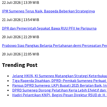
22 Juli 2026 | 13:39 WIB
IPM Sumenep Terus Naik, Bappeda Beberkan Strateginya
21 Juli 2026 | 13:54 WIB
DPR dan Pemerintah Sepakat Bawa RUU PFII ke Paripurna
20 Juli 2026 | 21:29 WIB
Prabowo Siap Pangkas Belanja Pertahanan demi Percepatan P
20 Juli 2026 | 21:05 WIB
Trending Post
Jelang HKIN, KI Sumenep Matangkan Strategi Keterbukaa
Tiga Raperda Disahkan, DPRD–Pemkab Sumenep Perkuat 
Pansus DPRD Sumenep: LKPj Bupati 2025 Berjalan Baik, I
DPRD Sumenep Dorong Pelatihan Kerja Lebih Efektif dan
Hadiri Pelantikan KNPI, Begini Pesan Direktur RSUD dr. 