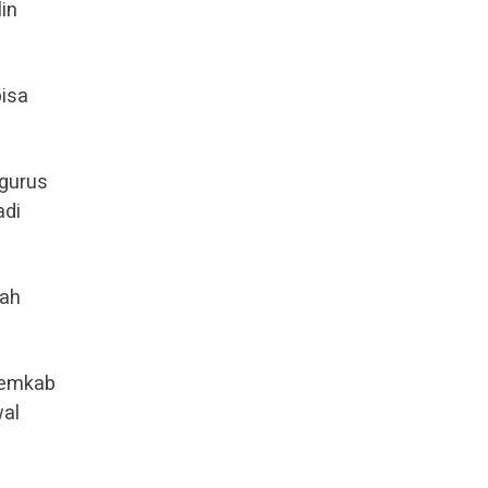
in
bisa
ngurus
adi
dah
Pemkab
wal