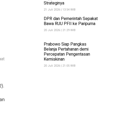
Strateginya
21 Juli 2026 | 13:54 WIB
DPR dan Pemerintah Sepakat
Bawa RUU PFII ke Paripurna
20 Juli 2026 | 21:29 WIB
Prabowo Siap Pangkas
Belanja Pertahanan demi
Percepatan Pengentasan
aat
Kemiskinan
20 Juli 2026 | 21:05 WIB
).
gan