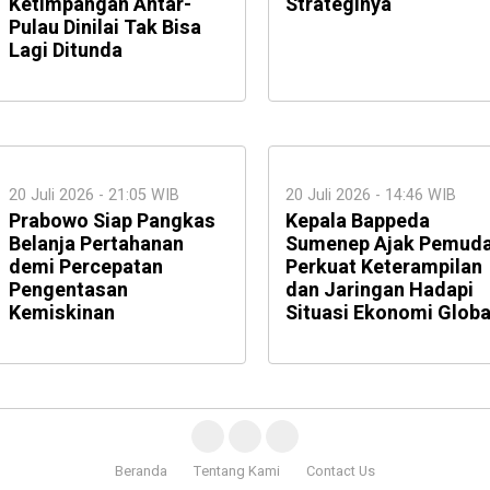
Ketimpangan Antar-
Strateginya
Pulau Dinilai Tak Bisa
Lagi Ditunda
20 Juli 2026 - 21:05 WIB
20 Juli 2026 - 14:46 WIB
Prabowo Siap Pangkas
Kepala Bappeda
Belanja Pertahanan
Sumenep Ajak Pemud
demi Percepatan
Perkuat Keterampilan
Pengentasan
dan Jaringan Hadapi
Kemiskinan
Situasi Ekonomi Globa
Beranda
Tentang Kami
Contact Us