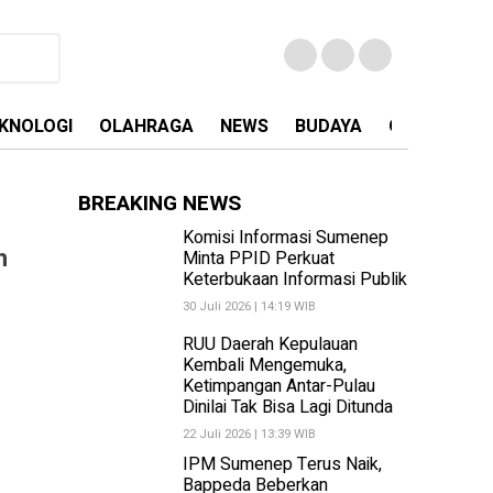
KNOLOGI
OLAHRAGA
NEWS
BUDAYA
OPINI
MA
BREAKING NEWS
Komisi Informasi Sumenep
h
Minta PPID Perkuat
Keterbukaan Informasi Publik
30 Juli 2026 | 14:19 WIB
RUU Daerah Kepulauan
Kembali Mengemuka,
Ketimpangan Antar-Pulau
Dinilai Tak Bisa Lagi Ditunda
22 Juli 2026 | 13:39 WIB
IPM Sumenep Terus Naik,
Bappeda Beberkan