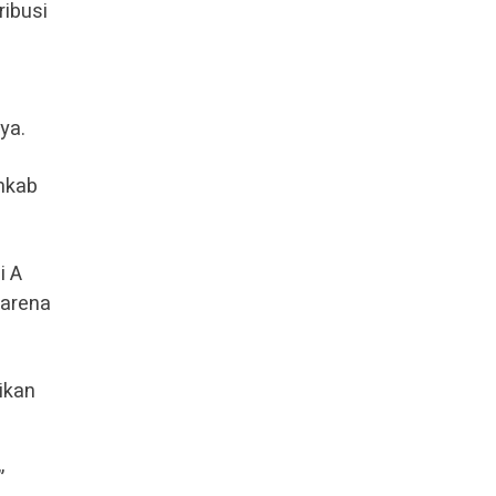
ribusi
ya.
emkab
i A
karena
ikan
”