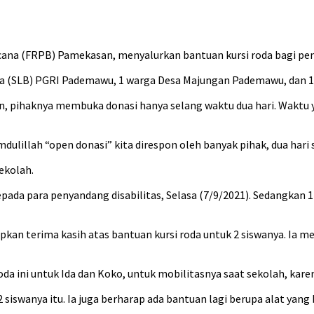
 (FRPB) Pamekasan, menyalurkan bantuan kursi roda bagi penyan
Biasa (SLB) PGRI Pademawu, 1 warga Desa Majungan Pademawu, dan
 pihaknya membuka donasi hanya selang waktu dua hari. Waktu y
amdulillah “open donasi” kita direspon oleh banyak pihak, dua hari
ekolah.
kepada para penyandang disabilitas, Selasa (7/9/2021). Sedangkan
n terima kasih atas bantuan kursi roda untuk 2 siswanya. Ia me
 ini untuk Ida dan Koko, untuk mobilitasnya saat sekolah, karena 
siswanya itu. Ia juga berharap ada bantuan lagi berupa alat yan