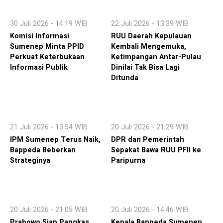
30 Juli 2026 - 14:19 WIB
22 Juli 2026 - 13:39 WIB
Komisi Informasi
RUU Daerah Kepulauan
Sumenep Minta PPID
Kembali Mengemuka,
Perkuat Keterbukaan
Ketimpangan Antar-Pulau
Informasi Publik
Dinilai Tak Bisa Lagi
Ditunda
21 Juli 2026 - 13:54 WIB
20 Juli 2026 - 21:29 WIB
IPM Sumenep Terus Naik,
DPR dan Pemerintah
Bappeda Beberkan
Sepakat Bawa RUU PFII ke
Strateginya
Paripurna
20 Juli 2026 - 21:05 WIB
20 Juli 2026 - 14:46 WIB
Prabowo Siap Pangkas
Kepala Bappeda Sumenep