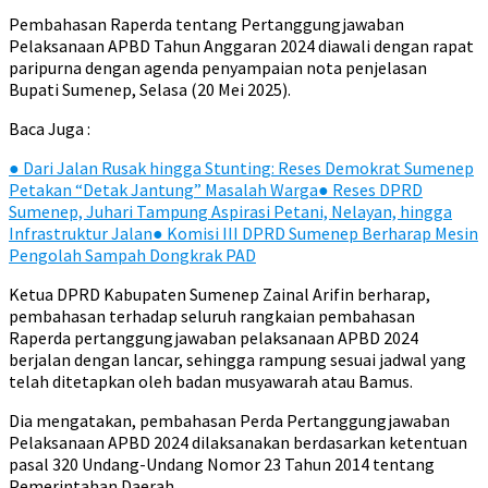
Pembahasan Raperda tentang Pertanggungjawaban
Pelaksanaan APBD Tahun Anggaran 2024 diawali dengan rapat
paripurna dengan agenda penyampaian nota penjelasan
Bupati Sumenep, Selasa (20 Mei 2025).
Baca Juga :
●
Dari Jalan Rusak hingga Stunting: Reses Demokrat Sumenep
Petakan “Detak Jantung” Masalah Warga
●
Reses DPRD
Sumenep, Juhari Tampung Aspirasi Petani, Nelayan, hingga
Infrastruktur Jalan
●
Komisi III DPRD Sumenep Berharap Mesin
Pengolah Sampah Dongkrak PAD
Ketua DPRD Kabupaten Sumenep Zainal Arifin berharap,
pembahasan terhadap seluruh rangkaian pembahasan
Raperda pertanggungjawaban pelaksanaan APBD 2024
berjalan dengan lancar, sehingga rampung sesuai jadwal yang
telah ditetapkan oleh badan musyawarah atau Bamus.
Dia mengatakan, pembahasan Perda Pertanggungjawaban
Pelaksanaan APBD 2024 dilaksanakan berdasarkan ketentuan
pasal 320 Undang-Undang Nomor 23 Tahun 2014 tentang
Pemerintahan Daerah.