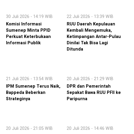
30 Juli 2026 - 14:19 WIB
22 Juli 2026 - 13:39 WIB
Komisi Informasi
RUU Daerah Kepulauan
Sumenep Minta PPID
Kembali Mengemuka,
Perkuat Keterbukaan
Ketimpangan Antar-Pulau
Informasi Publik
Dinilai Tak Bisa Lagi
Ditunda
21 Juli 2026 - 13:54 WIB
20 Juli 2026 - 21:29 WIB
IPM Sumenep Terus Naik,
DPR dan Pemerintah
Bappeda Beberkan
Sepakat Bawa RUU PFII ke
Strateginya
Paripurna
20 Juli 2026 - 21:05 WIB
20 Juli 2026 - 14:46 WIB