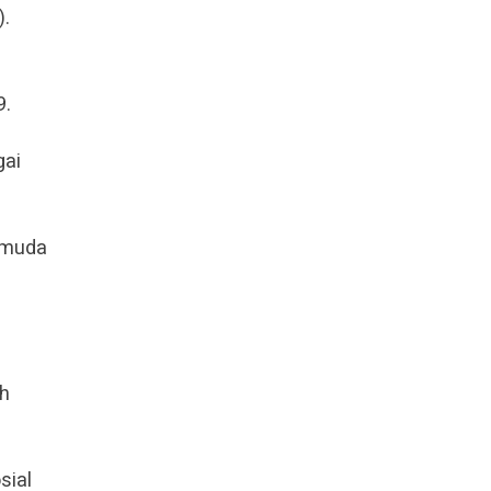
).
9.
gai
emuda
ah
sial