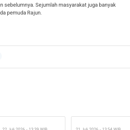
ukan sebelumnya. Sejumlah masyarakat juga banyak
da pemuda Rajun.
22 Juli 2026 - 13:39 WIB
21 Juli 2026 - 13:54 WIB