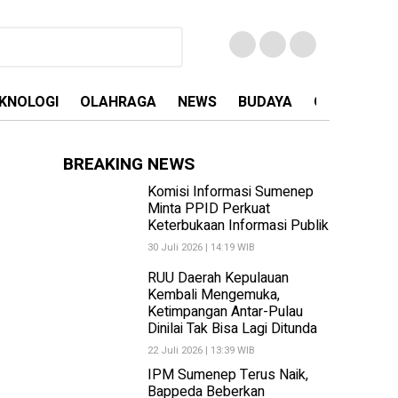
KNOLOGI
OLAHRAGA
NEWS
BUDAYA
OPINI
MA
BREAKING NEWS
Komisi Informasi Sumenep
Minta PPID Perkuat
Keterbukaan Informasi Publik
30 Juli 2026 | 14:19 WIB
RUU Daerah Kepulauan
Kembali Mengemuka,
Ketimpangan Antar-Pulau
Dinilai Tak Bisa Lagi Ditunda
22 Juli 2026 | 13:39 WIB
IPM Sumenep Terus Naik,
Bappeda Beberkan