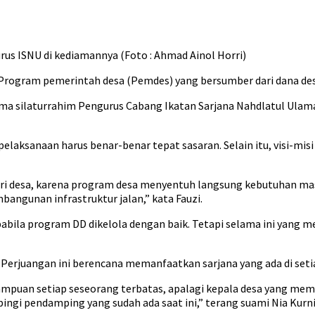
 ISNU di kediamannya (Foto : Ahmad Ainol Horri)
Program pemerintah desa (Pemdes) yang bersumber dari dana de
ima silaturrahim Pengurus Cabang Ikatan Sarjana Nahdlatul Ula
a pelaksanaan harus benar-benar tepat sasaran. Selain itu, visi-mi
ri desa, karena program desa menyentuh langsung kebutuhan ma
angunan infrastruktur jalan,” kata Fauzi.
abila program DD dikelola dengan baik. Tetapi selama ini yang m
 Perjuangan ini berencana memanfaatkan sarjana yang ada di setia
puan setiap seseorang terbatas, apalagi kepala desa yang memi
ingi pendamping yang sudah ada saat ini,” terang suami Nia Kurni