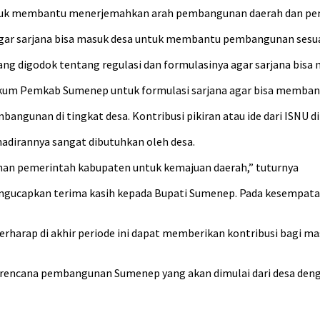
untuk membantu menerjemahkan arah pembangunan daerah dan pe
a agar sarjana bisa masuk desa untuk membantu pembangunan sesua
dang digodok tentang regulasi dan formulasinya agar sarjana bi
ukum Pemkab Sumenep untuk formulasi sarjana agar bisa memban
angunan di tingkat desa. Kontribusi pikiran atau ide dari ISNU
ehadirannya sangat dibutuhkan oleh desa.
an pemerintah kabupaten untuk kemajuan daerah,” tuturnya
ngucapkan terima kasih kepada Bupati Sumenep. Pada kesempata
t berharap di akhir periode ini dapat memberikan kontribusi bag
rencana pembangunan Sumenep yang akan dimulai dari desa denga