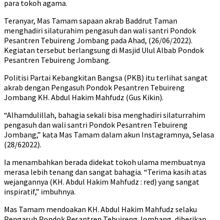
para tokoh agama.
Teranyar, Mas Tamam sapaan akrab Baddrut Taman
menghadiri silaturahim pengasuh dan wali santri Pondok
Pesantren Tebuireng Jombang pada Ahad, (26/06/2022).
Kegiatan tersebut berlangsung di Masjid Ulul Albab Pondok
Pesantren Tebuireng Jombang.
Politisi Partai Kebangkitan Bangsa (PKB) itu terlihat sangat
akrab dengan Pengasuh Pondok Pesantren Tebuireng
Jombang KH. Abdul Hakim Mahfudz (Gus Kikin).
“Alhamdulillah, bahagia sekali bisa menghadiri silaturrahim
pengasuh dan wali santri Pondok Pesantren Tebuireng
Jombang,” kata Mas Tamam dalam akun Instagramnya, Selasa
(28/62022).
Ia menambahkan berada didekat tokoh ulama membuatnya
merasa lebih tenang dan sangat bahagia. “Terima kasih atas
wejangannya (KH. Abdul Hakim Mahfudz : red) yang sangat
inspiratif,” imbuhnya.
Mas Tamam mendoakan KH. Abdul Hakim Mahfudz selaku
Pengasuh Pondok Pesantren Tebuireng Jombang, diberikan