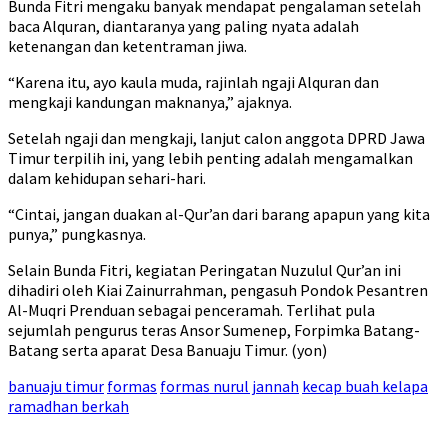
Bunda Fitri mengaku banyak mendapat pengalaman setelah
baca Alquran, diantaranya yang paling nyata adalah
ketenangan dan ketentraman jiwa.
“Karena itu, ayo kaula muda, rajinlah ngaji Alquran dan
mengkaji kandungan maknanya,” ajaknya.
Setelah ngaji dan mengkaji, lanjut calon anggota DPRD Jawa
Timur terpilih ini, yang lebih penting adalah mengamalkan
dalam kehidupan sehari-hari.
“Cintai, jangan duakan al-Qur’an dari barang apapun yang kita
punya,” pungkasnya.
Selain Bunda Fitri, kegiatan Peringatan Nuzulul Qur’an ini
dihadiri oleh Kiai Zainurrahman, pengasuh Pondok Pesantren
Al-Muqri Prenduan sebagai penceramah. Terlihat pula
sejumlah pengurus teras Ansor Sumenep, Forpimka Batang-
Batang serta aparat Desa Banuaju Timur. (yon)
banuaju timur
formas
formas nurul jannah
kecap buah kelapa
ramadhan berkah