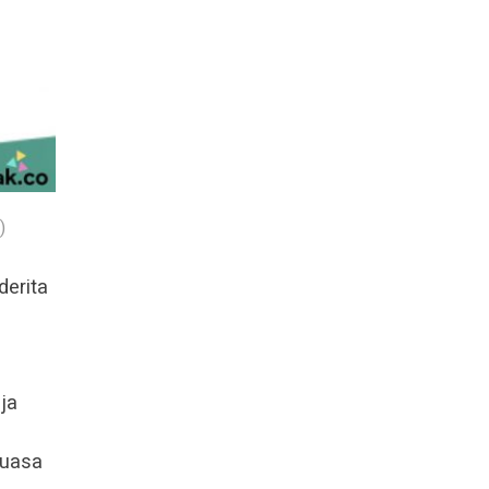
)
derita
ja
kuasa