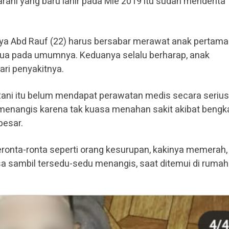
rani yang baru lahir pada Mie 2019 itu sudah menderita
ya Abd Rauf (22) harus bersabar merawat anak pertam
tua pada umumnya. Keduanya selalu berharap, anak
ri penyakitnya.
l Rani itu belum mendapat perawatan medis secara serius
 menangis karena tak kuasa menahan sakit akibat bengk
besar.
ronta-ronta seperti orang kesurupan, kakinya memerah,
isa sambil tersedu-sedu menangis, saat ditemui di rumah