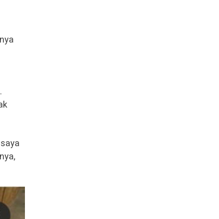
anya
.
ak
 saya
nya,