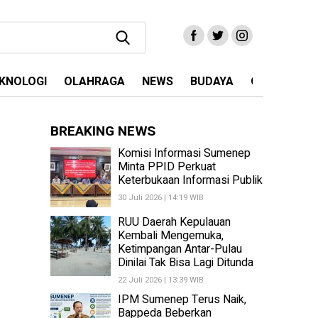
KNOLOGI
OLAHRAGA
NEWS
BUDAYA
OPINI
MA
BREAKING NEWS
Komisi Informasi Sumenep
Minta PPID Perkuat
Keterbukaan Informasi Publik
30 Juli 2026 | 14:19 WIB
RUU Daerah Kepulauan
Kembali Mengemuka,
Ketimpangan Antar-Pulau
Dinilai Tak Bisa Lagi Ditunda
22 Juli 2026 | 13:39 WIB
IPM Sumenep Terus Naik,
Bappeda Beberkan