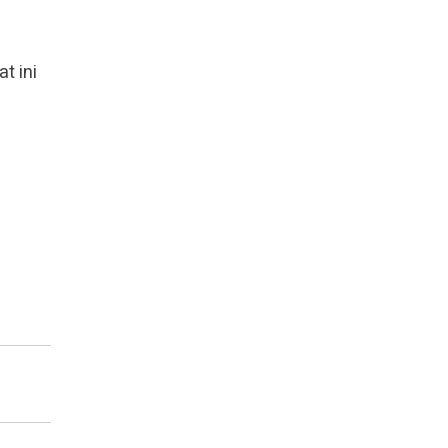
t ini
n