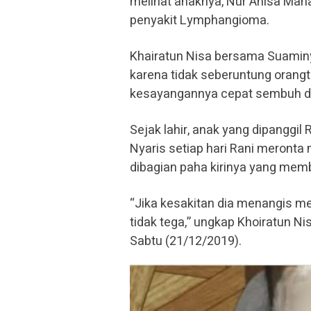
melihat anaknya, Nur Anisa Maha
penyakit Lymphangioma.
Khairatun Nisa bersama Suamin
karena tidak seberuntung orang
kesayangannya cepat sembuh da
Sejak lahir, anak yang dipanggi
Nyaris setiap hari Rani meronta
dibagian paha kirinya yang mem
“Jika kesakitan dia menangis me
tidak tega,” ungkap Khoiratun N
Sabtu (21/12/2019).