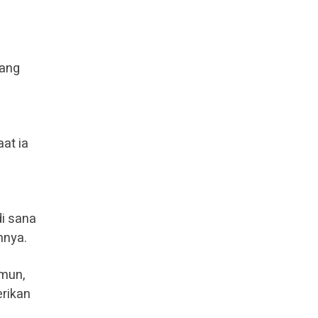
rang
aat ia
di sana
hnya.
amun,
erikan