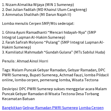
1. Nizam Almalika Wijaya (MIN 1 Sumenep)
2. Dwi Julian Fadilah (MD Khairul Ulum Cangkreng)
3. Aimmatus Shalihah (MI Darun Najah II)
Lomba menulis Cerpen SMP/Mts sederajat:
1. Ghina Ayuni Ramadhanti “Mencari hidayah-Nya” (SMP
Integral Luqman Al-Hakim Sumenep)
2. Farah Safirah Molyono “Pulang” (SMP Integral Luqman Al-
Hakim Sumenep)
3. Kamiliatul Mahmudah “Gundah Gulana” (MTs Sabilul Huda)
Penulis : Ahmad Ainol Horri
Tags: Malam Puncak Gebyar Ramadan, Gebyar Ramadan, DPC
PWRI Sumenep, Bupati Sumenep, Achmad Fauzi, lomba Pildacil
online, lomba cerpen, pemenang lomba, Wisata Tectona
Deskripsi: DPC PWRI Sumenep sukses menggelar acara Malam
Puncak Gebyar Ramadan di Wisata Tectona Desa Torbang
Kecamatan Batuan
Bangkitkan
Gebyar Ramadan PWRI Sumenep
Lomba Cerpen