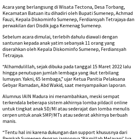
Acara yang berlangsung di Wisata Tectona, Desa Torbang,
Kecamatan Batuan itu dihadiri oleh Bupati Sumenep, Achmad
Fauzi, Kepala Diskominfo Sumenep, Ferdiansyah Tetrajaya dan
perwakilan dari Disdik juga Kemenag Sumenep.
Sebelum acara dimulai, terlebih dahulu diawali dengan
santunan kepada anak yatim sebanyak 11 orang yang
diserahkan oleh Kepala Diskominfo Sumenep, Ferdiansyah
Tetrajaya.
“Alhamdulillah, sejak dibuka pada tanggal 15 Maret 2022 lalu
hingga penutupan jumlah lembaga yang ikut terbilang
lumayan. Yakni, 65 lembaga,” ujar Ketua Panitia Pelaksana
Gebyar Ramadan, Abd Wakid, saat menyampaikan laporan.
Alumnus IAIN Madura ini menambahkan, meski sempat
terkendala beberapa sistem akhirnya lomba pildacil online
untuk tingkat anak SD/MI atau sederajat dan lomba menulis
cerpen untuk anak SMP/MTs atau sederat akhirnya berbuah
manis.
“Tentu hal ini karena dukungan dan support khususnya dari
Pemkab Sumenep dengan jargonnya ‘Bismillah Melayani’. Iya,