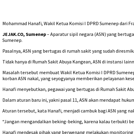
Mohammad Hanafi, Wakil Ketua Komisi I DPRD Sumenep dari F
JEJAK.CO, Sumenep
– Aparatur sipil negara (ASN) yang bertug
Sumenep.
Pasalnya, ASN yang bertugas di rumah sakit yang sudah diresmika
Tidak hanya di Rumah Sakit Abuya Kangean, ASN di instansi lain
Masalah tersebut membuat Wakil Ketua Komisi I DPRD Sumenep M
korban ASN nakal, yang seyogyanya memberikan pelayanan kes
Hanafi menyebutkan, pegawai yang bertugas di Rumah Sakit Abu
Dalam aturan baru ini, yakni pasal 11, ASN akan mendapat huku
Aturan tersebut, kata Hanafi, menjadi cambuk bagi ASN yang naka
“Jangan mengandalkan beking-beking, karena kalau terbukti bekin
Hanafi mendesak pihak yang berwenang melakukan monitoring sec