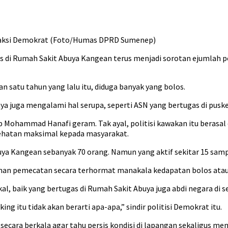
raksi Demokrat (Foto/Humas DPRD Sumenep)
as di Rumah Sakit Abuya Kangean terus menjadi sorotan ejumlah 
n satu tahun yang lalu itu, diduga banyak yang bolos.
nya juga mengalami hal serupa, seperti ASN yang bertugas di pusk
ohammad Hanafi geram. Tak ayal, politisi kawakan itu berasal d
ehatan maksimal kepada masyarakat.
ya Kangean sebanyak 70 orang. Namun yang aktif sekitar 15 samp
man pemecatan secara terhormat manakala kedapatan bolos atau t
l, baik yang bertugas di Rumah Sakit Abuya juga abdi negara di s
g itu tidak akan berarti apa-apa,” sindir politisi Demokrat itu.
ara berkala agar tahu persis kondisi di lapangan sekaligus mem