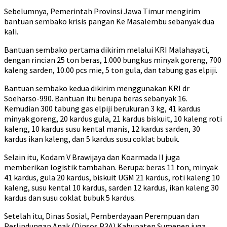
Sebelumnya, Pemerintah Provinsi Jawa Timur mengirim
bantuan sembako krisis pangan Ke Masalembu sebanyak dua
kali.
Bantuan sembako pertama dikirim melalui KRI Malahayati,
dengan rincian 25 ton beras, 1.000 bungkus minyak goreng, 700
kaleng sarden, 10.00 pcs mie, 5 ton gula, dan tabung gas elpiji.
Bantuan sembako kedua dikirim menggunakan KRI dr
Soeharso-990. Bantuan itu berupa beras sebanyak 16.
Kemudian 300 tabung gas elpiji berukuran 3 kg, 41 kardus
minyak goreng, 20 kardus gula, 21 kardus biskuit, 10 kaleng roti
kaleng, 10 kardus susu kental manis, 12 kardus sarden, 30
kardus ikan kaleng, dan 5 kardus susu coklat bubuk.
Selain itu, Kodam V Brawijaya dan Koarmada II juga
memberikan logistik tambahan. Berupa: beras 11 ton, minyak
41 kardus, gula 20 kardus, biskuit UGM 21 kardus, roti kaleng 10
kaleng, susu kental 10 kardus, sarden 12 kardus, ikan kaleng 30
kardus dan susu coklat bubuk 5 kardus.
Setelah itu, Dinas Sosial, Pemberdayaan Perempuan dan
Perlindungan Anak (Dinsos P3A) Kabupaten Sumenep juga