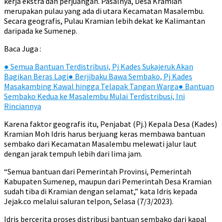
kerja ekstra dan perjuangan. Pasalnya, Desa Kramian
merupakan pulau yang ada di utara Kecamatan Masalembu.
Secara geografis, Pulau Kramian lebih dekat ke Kalimantan
daripada ke Sumenep.
Baca Juga :
●
Semua Bantuan Terdistribusi, Pj Kades Sukajeruk Akan
Bagikan Beras Lagi
●
Berjibaku Bawa Sembako, Pj Kades
Masakambing Kawal hingga Telapak Tangan Warga
●
Bantuan
Sembako Kedua ke Masalembu Mulai Terdistribusi, Ini
Rinciannya
Karena faktor geografis itu, Penjabat (Pj.) Kepala Desa (Kades)
Kramian Moh Idris harus berjuang keras membawa bantuan
sembako dari Kecamatan Masalembu melewati jalur laut
dengan jarak tempuh lebih dari lima jam.
“Semua bantuan dari Pemerintah Provinsi, Pemerintah
Kabupaten Sumenep, maupun dari Pemerintah Desa Kramian
sudah tiba di Kramian dengan selamat,” kata Idris kepada
Jejak.co melalui saluran telpon, Selasa (7/3/2023).
Idris bercerita proses distribusi bantuan sembako dari kapal