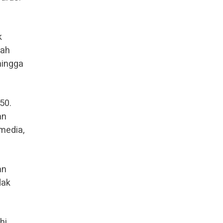
k
lah
hingga
50.
an
media,
an
dak
hi