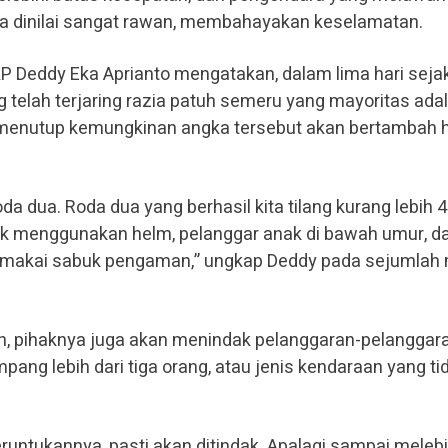
ena dinilai sangat rawan, membahayakan keselamatan.
P Deddy Eka Aprianto mengatakan, dalam lima hari seja
g telah terjaring razia patuh semeru yang mayoritas ada
 menutup kemungkinan angka tersebut akan bertambah 
roda dua. Roda dua yang berhasil kita tilang kurang lebih 4
dak menggunakan helm, pelanggar anak di bawah umur, d
emakai sabuk pengaman,” ungkap Deddy pada sejumlah 
n, pihaknya juga akan menindak pelanggaran-pelanggar
pang lebih dari tiga orang, atau jenis kendaraan yang ti
runtukannya, pasti akan ditindak. Apalagi sampai melebi