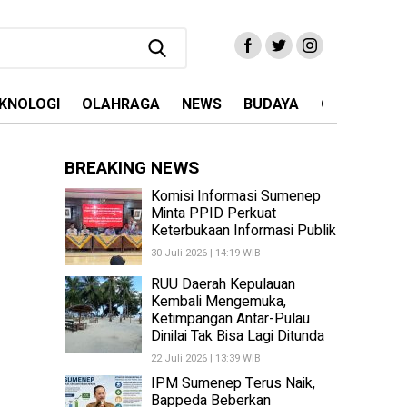
KNOLOGI
OLAHRAGA
NEWS
BUDAYA
OPINI
MA
BREAKING NEWS
Komisi Informasi Sumenep
Minta PPID Perkuat
Keterbukaan Informasi Publik
30 Juli 2026 | 14:19 WIB
RUU Daerah Kepulauan
Kembali Mengemuka,
Ketimpangan Antar-Pulau
Dinilai Tak Bisa Lagi Ditunda
22 Juli 2026 | 13:39 WIB
IPM Sumenep Terus Naik,
Bappeda Beberkan