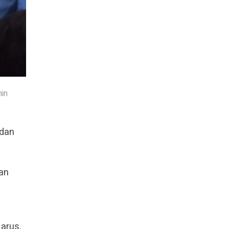
in
 dan
dan
arus.