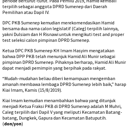
periode berturut-turut. Pada Pemilu 2019, Hamid kembali
terpilih sebagai anggota DPRD Sumenep dari Daerah
Pemilihan atau Dapil IV.
DPC PKB Sumenep kemudian merekomendasikan Hamid
bersama dua nama calon legislatif (Caleg) terpilih lainnya,
yakni Dulsiam dan H Risnawi untuk mengikuti test and proper
test seleksi calon pimpinan DPRD Sumenep.
Ketua DPC PKB Sumenep KH Imam Hasyim mengatakan
bahwa DPP PKB telah menunjuk Hamid Ali Munir sebagai
pimpinan DPRD Sumenep. Pihaknya berharap, Hamid Ali Munir
dapat menjadi pemimpin yang berpihak pada rakyat.
“Mudah-mudahan beliau diberi kemampuan mengemban
amanah membawa lembaga DPRD Sumenep lebih baik,” harap
Kiai Imam, Kamis (15/8/2019).
Kiai Imam kemudian menambahkan bahwa yang ditunjuk
menjadi Ketua Fraksi PKB di DPRD Sumenep adalah M Muhri,
Caleg terpilih dari Dapil V yang meliputi Kecamatan Batang-
batang, Dungkek, Gapura dan Kecamatan Batuputih.
(
don/yon
)