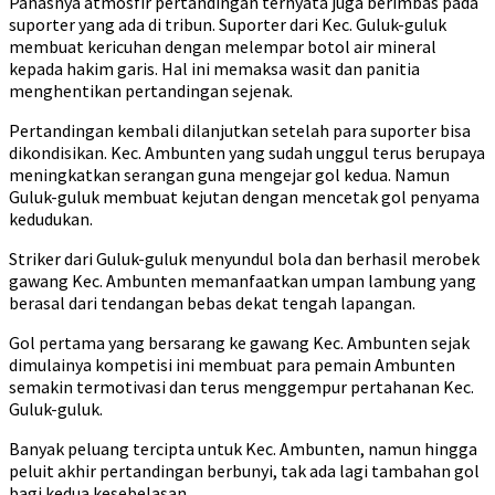
Panasnya atmosfir pertandingan ternyata juga berimbas pada
suporter yang ada di tribun. Suporter dari Kec. Guluk-guluk
membuat kericuhan dengan melempar botol air mineral
kepada hakim garis. Hal ini memaksa wasit dan panitia
menghentikan pertandingan sejenak.
Pertandingan kembali dilanjutkan setelah para suporter bisa
dikondisikan. Kec. Ambunten yang sudah unggul terus berupaya
meningkatkan serangan guna mengejar gol kedua. Namun
Guluk-guluk membuat kejutan dengan mencetak gol penyama
kedudukan.
Striker dari Guluk-guluk menyundul bola dan berhasil merobek
gawang Kec. Ambunten memanfaatkan umpan lambung yang
berasal dari tendangan bebas dekat tengah lapangan.
Gol pertama yang bersarang ke gawang Kec. Ambunten sejak
dimulainya kompetisi ini membuat para pemain Ambunten
semakin termotivasi dan terus menggempur pertahanan Kec.
Guluk-guluk.
Banyak peluang tercipta untuk Kec. Ambunten, namun hingga
peluit akhir pertandingan berbunyi, tak ada lagi tambahan gol
bagi kedua kesebelasan.