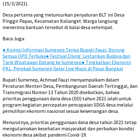
(15/3/2021).
Desa pertama yang meluncurkan penyaluran BLT ini Desa
Pinggir Papas, Kecamatan Kalianget. Warga langsung
menerima bantuan tersebut di balai desa setempat.
Baca Juga :
●
Komisi Informasi Sumenep Temui Bupati Fauzi, Dorong
Semua OPD Terbuka
●
Festival Ojung: Lestarikan Budaya dan
Tarik Wisatawan Datang ke Sumenep
●
Tingkatkan Ekonomi
PKL, Pemkab Sumenep Gelar Live Music di Pasar Bangkal
Bupati Sumenep, Achmad Fauzi menyampaikam dalam
Peraturan Menteri Desa, Pembangunan Daerah Tertinggal, dan
Transmigrasi Nomor 13 Tahun 2020 disebutkan, bahwa
prioritas penggunaan dana desa (DD) tahun 2021 ialah untuk
program kegiatan percepatan pencapaian SDGS desa melalui
pemulihan ekonomi nasional sesuai kewenangan desa.
Menurutnya, prioritas penggunaan dana desa tahun 2021 tetap
mengutamakan kesehatan masyarakat dan perbaikan kondisi
ekonomi desa akibat pandemi Covid-19.