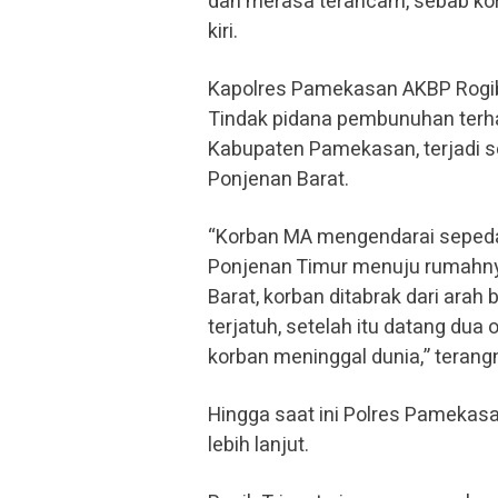
dan merasa terancam, sebab kor
kiri.
Kapolres Pamekasan AKBP Rogib T
Tindak pidana pembunuhan terh
Kabupaten Pamekasan, terjadi se
Ponjenan Barat.
“Korban MA mengendarai sepeda 
Ponjenan Timur menuju rumahnya
Barat, korban ditabrak dari arah
terjatuh, setelah itu datang du
korban meninggal dunia,” terang
Hingga saat ini Polres Pameka
lebih lanjut.