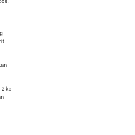
oba.
ng
it
kan
 2 ke
an