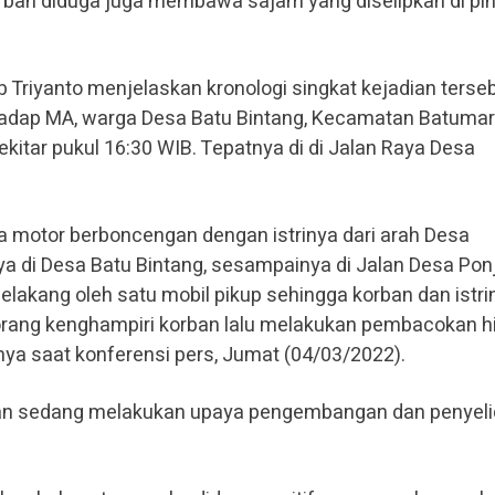
ban diduga juga membawa sajam yang diselipkan di pi
riyanto menjelaskan kronologi singkat kejadian terseb
adap MA, warga Desa Batu Bintang, Kecamatan Batumar
kitar pukul 16:30 WIB. Tepatnya di di Jalan Raya Desa
motor berboncengan dengan istrinya dari arah Desa
 di Desa Batu Bintang, sesampainya di Jalan Desa Pon
 belakang oleh satu mobil pikup sehingga korban dan istri
a orang kenghampiri korban lalu melakukan pembacokan 
nya saat konferensi pers, Jumat (04/03/2022).
san sedang melakukan upaya pengembangan dan penyeli