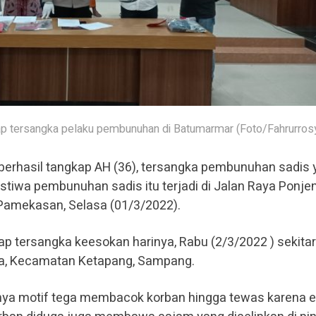
p tersangka pelaku pembunuhan di Batumarmar (Foto/Fahrurrosy
 berhasil tangkap AH (36), tersangka pembunuhan sadis
stiwa pembunuhan sadis itu terjadi di Jalan Raya Ponje
Pamekasan, Selasa (01/3/2022).
ap tersangka keesokan harinya, Rabu (2/3/2022 ) sekitar
ya, Kecamatan Ketapang, Sampang.
inya motif tega membacok korban hingga tewas karena 