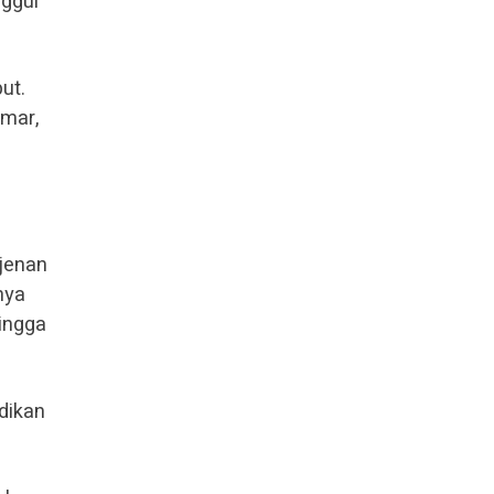
nggul
ut.
mar,
jenan
nya
hingga
dikan