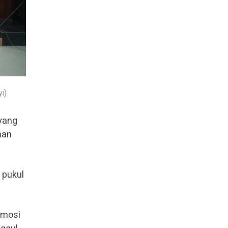
i)
 yang
nan
 pukul
emosi