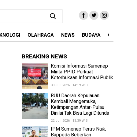
KNOLOGI
OLAHRAGA
NEWS
BUDAYA
OPINI
MA
BREAKING NEWS
Komisi Informasi Sumenep
Minta PPID Perkuat
Keterbukaan Informasi Publik
30 Juli 2026 | 14:19 WIB
RUU Daerah Kepulauan
Kembali Mengemuka,
Ketimpangan Antar-Pulau
Dinilai Tak Bisa Lagi Ditunda
22 Juli 2026 | 13:39 WIB
IPM Sumenep Terus Naik,
Bappeda Beberkan