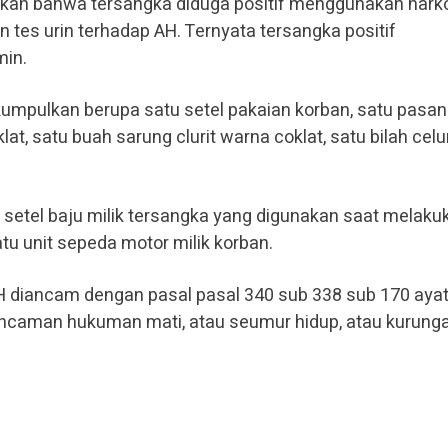
kan bahwa tersangka diduga positif menggunakan nark
an tes urin terhadap AH. Ternyata tersangka positif
in.
kumpulkan berupa satu setel pakaian korban, satu pasa
t, satu buah sarung clurit warna coklat, satu bilah celur
u setel baju milik tersangka yang digunakan saat melaku
tu unit sepeda motor milik korban.
H diancam dengan pasal pasal 340 sub 338 sub 170 ayat
ncaman hukuman mati, atau seumur hidup, atau kurung