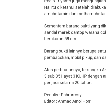
Rogib Triyanto juga mengungkap
Hal itu diketahui setelah dilakuk
amphetamin dan methamphetam
Sementara barang bukti yang di
sandal merek dantop warana cokla
berukuran 58 cm.
Barang bukti lainnya berupa sat
pembacokan, mobil pikup, dan sa
Atas perbuatannya, tersangka A
3 sub 351 ayat 3 KUHP dengan a
penjara selama 20 tahun.
Penulis : Fahrurrosyi
Editor : Ahmad Ainol Horri