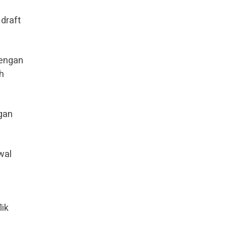
draft
dengan
h
gan
wal
ik