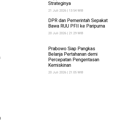
Strateginya
21 Juli 2026 | 13:54 WIB
DPR dan Pemerintah Sepakat
Bawa RUU PFII ke Paripurna
20 Juli 2026 | 21:29 WIB
Prabowo Siap Pangkas
Belanja Pertahanan demi
a
Percepatan Pengentasan
Kemiskinan
20 Juli 2026 | 21:05 WIB
m