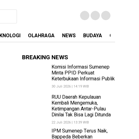
KNOLOGI
OLAHRAGA
NEWS
BUDAYA
OPINI
MA
BREAKING NEWS
Komisi Informasi Sumenep
Minta PPID Perkuat
Keterbukaan Informasi Publik
30 Juli 2026 | 14:19 WIB
RUU Daerah Kepulauan
Kembali Mengemuka,
Ketimpangan Antar-Pulau
Dinilai Tak Bisa Lagi Ditunda
22 Juli 2026 | 13:39 WIB
IPM Sumenep Terus Naik,
Bappeda Beberkan