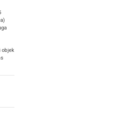
5
ua)
uga
i objek
as