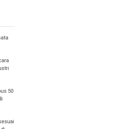
sata
cara
stri
bus 50
di
sesuai