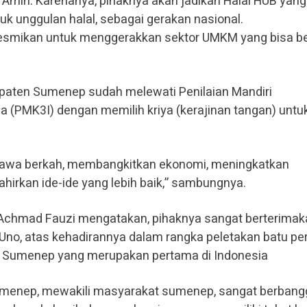
 Amin. Karenanya, pihaknya akan jadikan Halal HUB yang
k unggulan halal, sebagai gerakan nasional.
iresmikan untuk menggerakkan sektor UMKM yang bisa b
bupaten Sumenep sudah melewati Penilaian Mandiri
a (PMK3I) dengan memilih kriya (kerajinan tangan) untu
mbawa berkah, membangkitkan ekonomi, meningkatkan
hirkan ide-ide yang lebih baik,” sambungnya.
 Achmad Fauzi mengatakan, pihaknya sangat berterimak
Uno, atas kehadirannya dalam rangka peletakan batu p
 Sumenep yang merupakan pertama di Indonesia
menep, mewakili masyarakat sumenep, sangat berbang