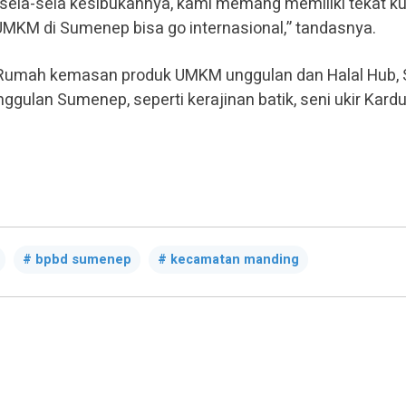
 sela-sela kesibukannya, kami memang memiliki tekat k
KM di Sumenep bisa go internasional,” tandasnya.
 Rumah kemasan produk UMKM unggulan dan Halal Hub, 
lan Sumenep, seperti kerajinan batik, seni ukir Kardu
bpbd sumenep
kecamatan manding