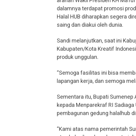
arahan Wakil Presiden KH Ma’ruf
dalamnya terdapat promosi produ
Halal HUB diharapkan segera d
saing dan diakui oleh dunia.
Sandi melanjutkan, saat ini Ka
Kabupaten/Kota Kreatif Indonesi
produk unggulan.
“Semoga fasilitas ini bisa me
lapangan kerja, dan semoga mela
Sementara itu, Bupati Sumenep
kepada Menparekraf RI Sadiaga 
pembagunan gedung halalhub di
“Kami atas nama pemerintah Su