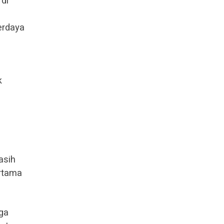
 di
erdaya
k
asih
ertama
ga