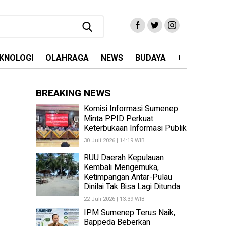
KNOLOGI
OLAHRAGA
NEWS
BUDAYA
OPINI
MA
BREAKING NEWS
Komisi Informasi Sumenep
Minta PPID Perkuat
Keterbukaan Informasi Publik
30 Juli 2026 | 14:19 WIB
RUU Daerah Kepulauan
Kembali Mengemuka,
Ketimpangan Antar-Pulau
Dinilai Tak Bisa Lagi Ditunda
22 Juli 2026 | 13:39 WIB
IPM Sumenep Terus Naik,
Bappeda Beberkan