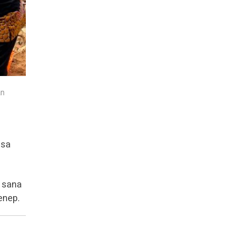
an
asa
 sana
enep.