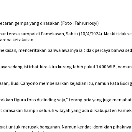
ran gempa yang dirasakan (Foto : Fahrurrosyi)
ur terasa sampai di Pamekasan, Sabtu (10/4/2024). Meski tidak se
arena ketakutan.
asan, menceritakan bahwa awalnya ia tidak percaya bahwa sedan
saya sedang istirhat kira-kira kurang lebih pukul 14:00 WIB, nam
, Budi Cahyono membenarkan kejadian itu, namun kata Budi get
kkan figura foto di dinding saja,” terang pria yang juga menjabat 
t dirasakan hampir seluruh wilayah yang ada di Kabupaten Pamekas
p kuat untuk merusak bangunan. Namun kendati demikian pihaknya