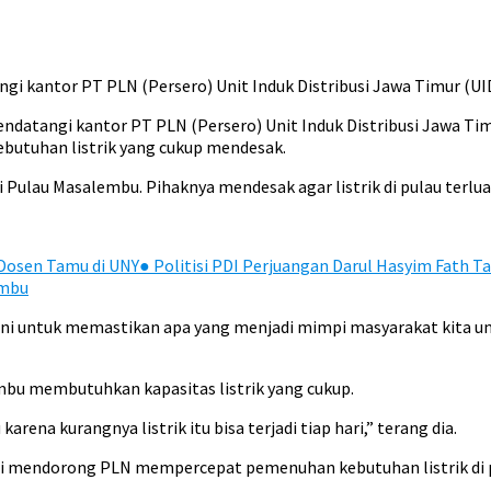
gi kantor PT PLN (Persero) Unit Induk Distribusi Jawa Timur (UID
atangi kantor PT PLN (Persero) Unit Induk Distribusi Jawa Timu
butuhan listrik yang cukup mendesak.
Pulau Masalembu. Pihaknya mendesak agar listrik di pulau terluar
 Dosen Tamu di UNY
●
Politisi PDI Perjuangan Darul Hasyim Fath 
embu
ini untuk memastikan apa yang menjadi mimpi masyarakat kita un
mbu membutuhkan kapasitas listrik yang cukup.
rena kurangnya listrik itu bisa terjadi tiap hari,” terang dia.
ini mendorong PLN mempercepat pemenuhan kebutuhan listrik di p