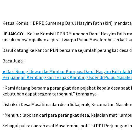
Ketua Komisi I DPRD Sumenep Darul Hasyim Fath (kiri) mendatan
JEJAK.CO
– Ketua Komisi IDPRD Sumenep Darul Hasyim Fath mend
untuk menyampaikan aspirasi warga Pulau Masalembu terkait ke
Darul datang ke kantor PLN bersama sejumlah perangkat desa di 
Baca Juga :
●
Dari Ruang Dewan ke Mimbar Kampus: Darul Hasyim Fath Jadi
Perjuangan Kembangkan Ternak Kambing Boer di Pulau Masal
“Kami datang bersama perangkat dan pejabat kepala desa saat 
kebutuhan dapat segera terpenuhi,” terangnya.
Listrik di Desa Masalima dan desa Sukajeruk, Kecamatan Masale
“Menurut laporan dari para perangkat desa, kejadian mati lampu ka
Sebagai putra daerah asal Masalembu, politisi PDI Perjuangan 