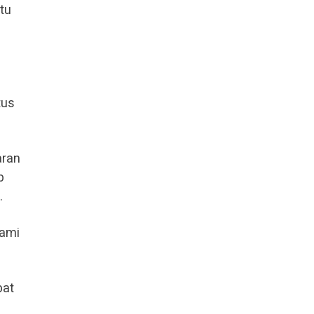
tu
tus
aran
p
.
kami
bat