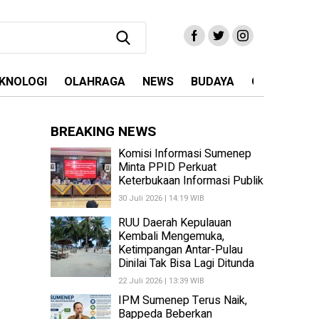
KNOLOGI
OLAHRAGA
NEWS
BUDAYA
OPINI
MA
BREAKING NEWS
Komisi Informasi Sumenep
Minta PPID Perkuat
Keterbukaan Informasi Publik
30 Juli 2026 | 14:19 WIB
RUU Daerah Kepulauan
Kembali Mengemuka,
Ketimpangan Antar-Pulau
Dinilai Tak Bisa Lagi Ditunda
22 Juli 2026 | 13:39 WIB
IPM Sumenep Terus Naik,
Bappeda Beberkan