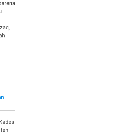
karena
u
zaq,
ah
an
 Kades
nten