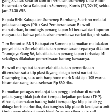
gang 5A atau selatan kantor Perhutani Sumenep Desa Kolor
Kecamatan Kota Kabupaten Sumenep, Kamis (21/02/19) sekira
jam 21.30 WIB.
Kepala BNN Kabupaten Sumenep Bambang Sutrisno melalui
pelaksana tugas (Plt.) Kasi Pemberantasan Benzoil
menuturkan, kronologis penangkapan MI berawal dari laporan
masyarakat bahwa pelaku akan membawa narkotika jenis sabu.
Tim Berantas BNN Kabupaten Sumenep kemudian melakukan
penyelidikan. Setelah dilakukan pemantauan tepatnya di Jalan
Trunojoyo Gang 5A, lalu dilakukan penangkapan terhadap MI
sekaligus dilakukan pemeriksaan barang bawaanya.
Benzoil menyebutkan setelah dilakukan pemeriksaan
ditemukan satu klip plastik yang diduga berisi narkotika.
Disamping itu, satu unit hanphone merk Noki tipe 105 warna
hitam dan uang tunai sebesar Rp 850 ribu.
Kemudian petugas melanjutkan penggeledahan di rumah
pelaku yang tidak jauh dari tempat kejadian perkara (TKP).
Alhasil, ditemukan barang bukti berupa tiga klip plastik yg
diduga berisi narkotika, dua bungkus klip plastik kecil, satu unit
timbangan elektrik merk Idealife warna silver, satu roll