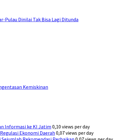
ulau Dinilai Tak Bisa Lagi Ditunda
engentasan Kemiskinan
n Informasi ke KI Jatim
0,10 views per day
Regulasi Ekonomi Daerah
0,07 views per day
ni Sejumlah Rekomendasi Perbaikan
0,07 views per day