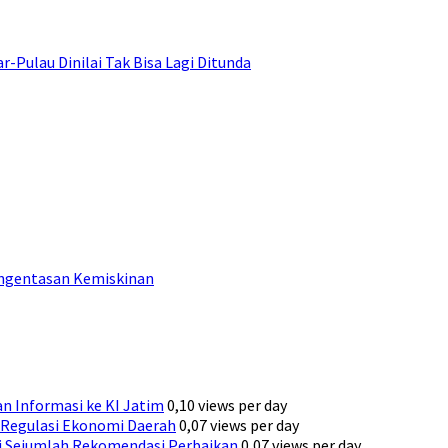
ulau Dinilai Tak Bisa Lagi Ditunda
engentasan Kemiskinan
n Informasi ke KI Jatim
0,10 views per day
Regulasi Ekonomi Daerah
0,07 views per day
ni Sejumlah Rekomendasi Perbaikan
0,07 views per day