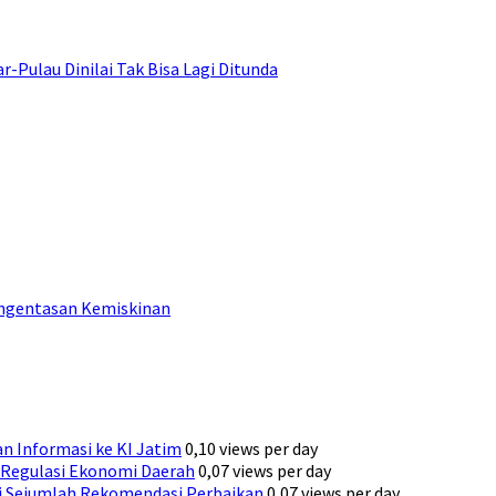
ulau Dinilai Tak Bisa Lagi Ditunda
engentasan Kemiskinan
n Informasi ke KI Jatim
0,10 views per day
Regulasi Ekonomi Daerah
0,07 views per day
ni Sejumlah Rekomendasi Perbaikan
0,07 views per day