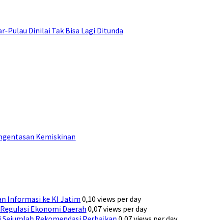
ulau Dinilai Tak Bisa Lagi Ditunda
engentasan Kemiskinan
n Informasi ke KI Jatim
0,10 views per day
Regulasi Ekonomi Daerah
0,07 views per day
ni Sejumlah Rekomendasi Perbaikan
0,07 views per day