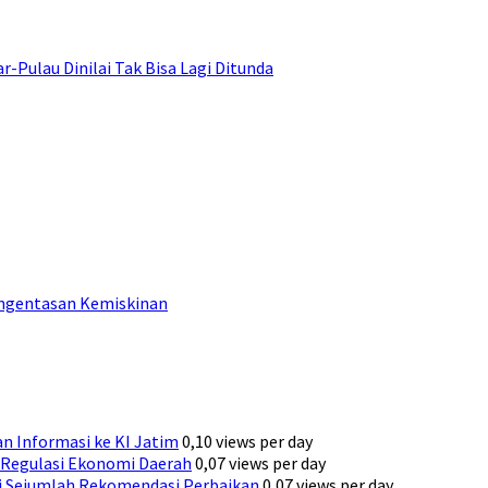
ulau Dinilai Tak Bisa Lagi Ditunda
engentasan Kemiskinan
n Informasi ke KI Jatim
0,10 views per day
Regulasi Ekonomi Daerah
0,07 views per day
ni Sejumlah Rekomendasi Perbaikan
0,07 views per day